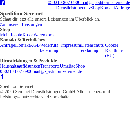
05021 / 807 6900
mail@spedition-seremet.de
Dienst­leistungen
Shop
Kontakt
Anfrage
Spedition Seremet
Schau dir jetzt alle unsere Leistungen im Überblick an.
Zu unseren Leistungen
Shop
Mein Konto
Kasse
Warenkorb
Kontakt & Rechtliches
Anfrage
Kontakt
AGB
Widerrufs­
Impressum
Datenschutz­
Cookie-
belehrung
erklärung
Richtlinie
(EU)
Dienstleistungen & Produkte
Haus­halts­auflösungen
Transporte
Umzüge
Shop
05021 / 807 6900
mail@spedition-seremet.de
Spedition Seremet
© 2020 Seremet Dienstleistungen GmbH Alle Urheber- und
Leistungsschutzrechte sind vorbehalten.