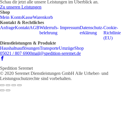
Schau dir jetzt alle unsere Leistungen im Überblick an.
Zu unseren Leistungen
Shop
Mein Konto
Kasse
Warenkorb
Kontakt & Rechtliches
Anfrage
Kontakt
AGB
Widerrufs­
Impressum
Datenschutz­
Cookie-
belehrung
erklärung
Richtlinie
(EU)
Dienstleistungen & Produkte
Haus­halts­auflösungen
Transporte
Umzüge
Shop
05021 / 807 6900
mail@spedition-seremet.de
Spedition Seremet
© 2020 Seremet Dienstleistungen GmbH Alle Urheber- und
Leistungsschutzrechte sind vorbehalten.