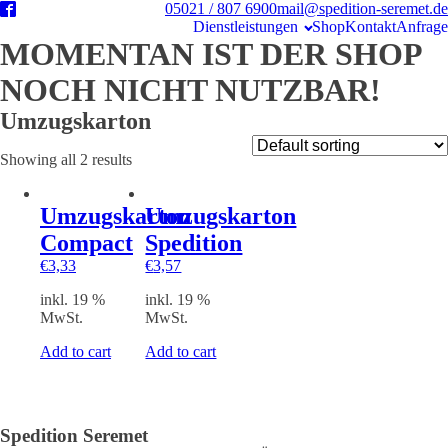
05021 / 807 6900
mail@spedition-seremet.de
Dienst­leistungen
Shop
Kontakt
Anfrage
MOMENTAN IST DER SHOP
NOCH NICHT NUTZBAR!
Umzugskarton
Showing all 2 results
Umzugskarton
Umzugskarton
Compact
Spedition
€
3,33
€
3,57
inkl. 19 %
inkl. 19 %
MwSt.
MwSt.
Add to cart
Add to cart
Spedition Seremet